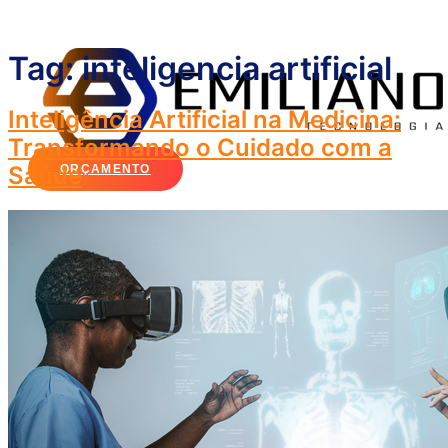
Ir
para
Tag:
inteligencia artificial
o
conteúdo
Inteligência Artificial na Medicina:
Transformando o Cuidado com a
Saúde
ORÇAMENTO