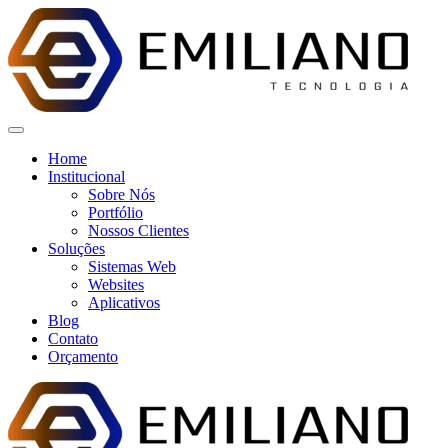
Ir
para
o
conteúdo
Home
Institucional
Sobre Nós
Portfólio
Nossos Clientes
Soluções
Sistemas Web
Websites
Aplicativos
Blog
Contato
Orçamento